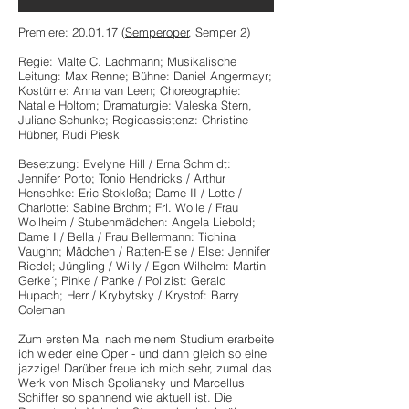
Premiere: 20.01.17 (
Semperoper
, Semper 2)
Regie: Malte C. Lachmann; Musikalische
Leitung: Max Renne; Bühne: Daniel Angermayr;
Kostüme: Anna van Leen; Choreographie:
Natalie Holtom; Dramaturgie: Valeska Stern,
Juliane Schunke; Regieassistenz: Christine
Hübner, Rudi Piesk
Besetzung: Evelyne Hill / Erna Schmidt:
Jennifer Porto; Tonio Hendricks / Arthur
Henschke: Eric Stokloßa; Dame II / Lotte /
Charlotte: Sabine Brohm; Frl. Wolle / Frau
Wollheim / Stubenmädchen: Angela Liebold;
Dame I / Bella / Frau Bellermann: Tichina
Vaughn; Mädchen / Ratten-Else / Else: Jennifer
Riedel; Jüngling / Willy / Egon-Wilhelm: Martin
Gerke´; Pinke / Panke / Polizist: Gerald
Hupach; Herr / Krybytsky / Krystof: Barry
Coleman
Zum ersten Mal nach meinem Studium erarbeite
ich wieder eine Oper - und dann gleich so eine
jazzige! Darüber freue ich mich sehr, zumal das
Werk von Misch Spoliansky und Marcellus
Schiffer so spannend wie aktuell ist. Die