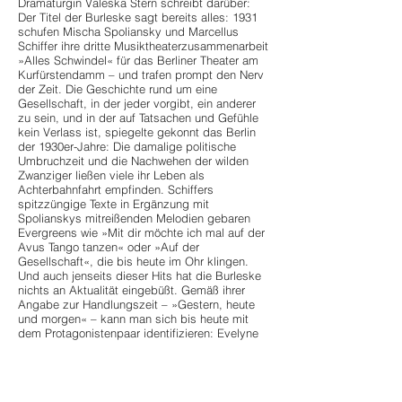
Dramaturgin Valeska Stern schreibt darüber:
Der Titel der Burleske sagt bereits alles: 1931
schufen Mischa Spoliansky und Marcellus
Schiffer ihre dritte Musiktheaterzusammenarbeit
»Alles Schwindel« für das Berliner Theater am
Kurfürstendamm – und trafen prompt den Nerv
der Zeit. Die Geschichte rund um eine
Gesellschaft, in der jeder vorgibt, ein anderer
zu sein, und in der auf Tatsachen und Gefühle
kein Verlass ist, spiegelte gekonnt das Berlin
der 1930er-Jahre: Die damalige politische
Umbruchzeit und die Nachwehen der wilden
Zwanziger ließen viele ihr Leben als
Achterbahnfahrt empfinden. Schiffers
spitzzüngige Texte in Ergänzung mit
Spolianskys mitreißenden Melodien gebaren
Evergreens wie »Mit dir möchte ich mal auf der
Avus Tango tanzen« oder »Auf der
Gesellschaft«, die bis heute im Ohr klingen.
Und auch jenseits dieser Hits hat die Burleske
nichts an Aktualität eingebüßt. Gemäß ihrer
Angabe zur Handlungszeit – »Gestern, heute
und morgen« – kann man sich bis heute mit
dem Protagonistenpaar identifizieren: Evelyne
und Tonio, die sich über eine Kontaktanzeige
kennenlernen und bis zum Ende nicht wissen,
wer der andere eigentlich ist, sind Abbild einer
falschen Small-Talk-Gesellschaft, die 1932 wie