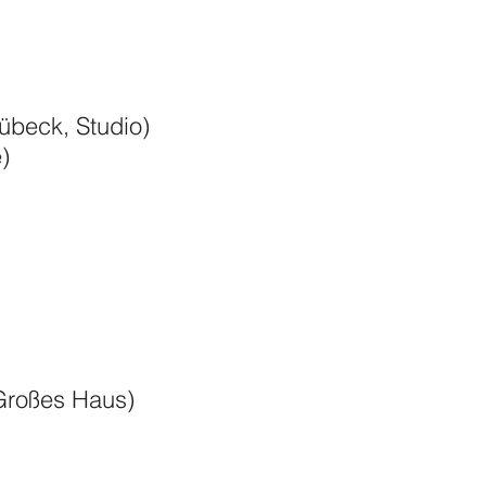
beck, Studio)
)
Großes Haus)