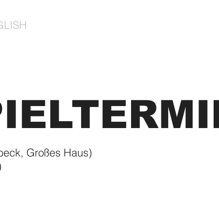
GLISH
PIELTERMI
eck, Großes Haus)
)