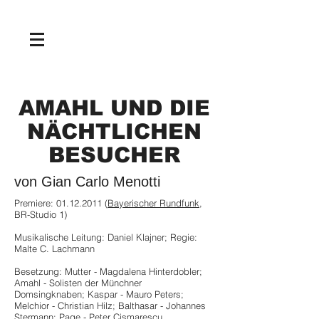
NEWS
AMAHL UND DIE
NÄCHTLICHEN
BESUCHER
von Gian Carlo Menotti
Premiere:
01.12.2011
(
Bayerischer Rundfunk
,
BR-Studio 1)
Musikalische Leitung: Daniel Klajner; Regie:
Malte C. Lachmann
Besetzung: Mutter - Magdalena Hinterdobler;
Amahl - Solisten der Münchner
Domsingknaben; Kaspar - Mauro Peters;
Melchior - Christian Hilz; Balthasar - Johannes
Stermann; Page - Peter Cismarescu