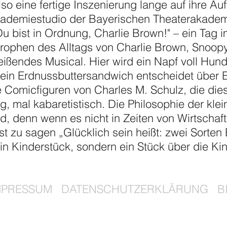
so eine fertige Inszenierung lange auf ihre Au
kademiestudio der Bayerischen Theaterakadem
„Du bist in Ordnung, Charlie Brown!" – ein Tag
trophen des Alltags von Charlie Brown, Snoopy
reißendes Musical. Hier wird ein Napf voll Hun
ein Erdnussbuttersandwich entscheidet über E
 Comicfiguren von Charles M. Schulz, die dies
g, mal kabaretistisch. Die Philosophie der klei
d, denn wenn es nicht in Zeiten von Wirtschaft
st zu sagen „Glücklich sein heißt: zwei Sorten
in Kinderstück, sondern ein Stück über die Ki
MPRESSUM
DATENSCHUTZERKLÄRUNG
B