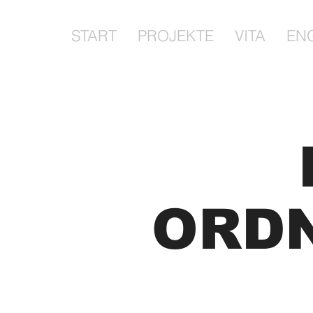
START
PROJEKTE
VITA
EN
ORDN