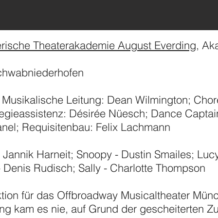
rische Theaterakademie August Everding
, Ak
Schwabniederhofen
Musikalische Leitung: Dean Wilmington; Chore
egieassistenz: Désirée Nüesch; Dance Captai
hanel; Requisitenbau: Felix Lachmann
Jannik Harneit; Snoopy - Dustin Smailes; Lucy
 Denis Rudisch; Sally - Charlotte Thompson
ktion für das Offbroadway Musicaltheater Mün
ng kam es nie, auf Grund der gescheiterten Z