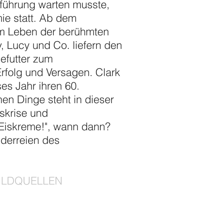
fführung warten musste,
ie statt. Ab dem
 im Leben der berühmten
, Lucy und Co. liefern den
defutter zum
rfolg und Versagen. Clark
es Jahr ihren 60.
nen Dinge steht in dieser
skrise und
 Eiskreme!", wann dann?
nderreien des
ILDQUELLEN