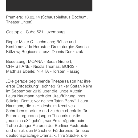
Premiere: 13.03.14 (
Schauspielhaus Bochum
,
Theater Unten)
Gastspiel: Cube 521 Luxemburg
Regie: Malte C. Lachmann; Bühne und
Kostüme: Udo Herbster; Dramaturgie: Sascha
Kölzow; Regieassistenz: Dennis Duszczak
Besetzung: MOANA - Sarah Grunert;
CHRISTIANE - Nicola Thomas; BORIS -
Matthias Eberle; NIKITA - Torsten Flassig
„Die gerade beginnende Theatersaison hat ihre
erste Entdeckung“, schrieb Kritiker Stefan Keim
im September 2012 über die junge Autorin
Laura Naumann nach der Uraufführung ihres
Stücks „Demut vor deinen Taten Baby“. Laura
Naumann, die in Hildesheim Kreatives
Schreiben studierte und zu dem ebenfalls für
Furore sorgenden jungen Theaterkollektiv
„machina eX“ gehört, war Preisträgerin beim
Treffen Junger Autoren der Berliner Festspiele
und erhielt den Münchner Förderpreis für neue
deutschsprachige Dramatik. Ihre Stücke, die