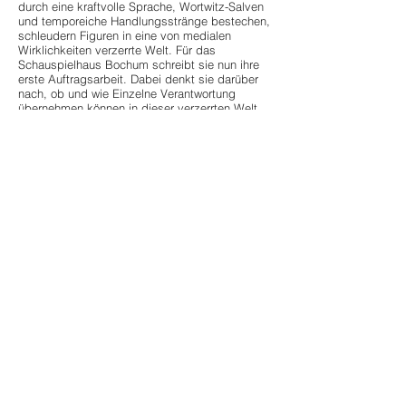
durch eine kraftvolle Sprache, Wortwitz-Salven
und temporeiche Handlungsstränge bestechen,
schleudern Figuren in eine von medialen
Wirklichkeiten verzerrte Welt. Für das
Schauspielhaus Bochum schreibt sie nun ihre
erste Auftragsarbeit. Dabei denkt sie darüber
nach, ob und wie Einzelne Verantwortung
übernehmen können in dieser verzerrten Welt,
was Politisch-Sein darin eigentlich heißen kann
und was wäre, wenn doch noch ein großer
Gegenentwurf, eine weltverändernde Wahrheit
auf Verkündung wartete.
(Quelle: Schauspielhaus Bochum)