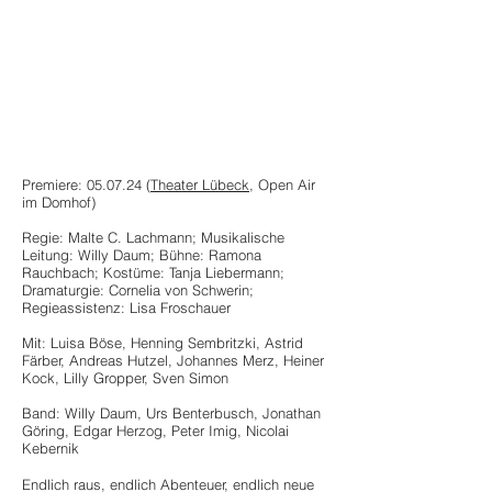
SPIEL-
TERMINE
Premiere: 05.07.24 (
Theater Lübeck
, Open Air
im Domhof)
Regie: Malte C. Lachmann; Musikalische
Leitung: Willy Daum; Bühne: Ramona
Rauchbach; Kostüme: Tanja Liebermann;
Dramaturgie: Cornelia von Schwerin;
Regieassistenz: Lisa Froschauer
Mit: Luisa Böse, Henning Sembritzki, Astrid
Färber, Andreas Hutzel, Johannes Merz, Heiner
Kock, Lilly Gropper, Sven Simon
Band: Willy Daum, Urs Benterbusch, Jonathan
Göring, Edgar Herzog, Peter Imig, Nicolai
Kebernik
Endlich raus, endlich Abenteuer, endlich neue