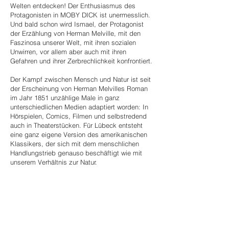
Welten entdecken! Der Enthusiasmus des
Protagonisten in MOBY DICK ist unermesslich.
Und bald schon wird Ismael, der Protagonist
der Erzählung von Herman Melville, mit den
Faszinosa unserer Welt, mit ihren sozialen
Unwirren, vor allem aber auch mit ihren
Gefahren und ihrer Zerbrechlichkeit konfrontiert.
Der Kampf zwischen Mensch und Natur ist seit
der Erscheinung von Herman Melvilles Roman
im Jahr 1851 unzählige Male in ganz
unterschiedlichen Medien adaptiert worden: In
Hörspielen, Comics, Filmen und selbstredend
auch in Theaterstücken. Für Lübeck entsteht
eine ganz eigene Version des amerikanischen
Klassikers, der sich mit dem menschlichen
Handlungstrieb genauso beschäftigt wie mit
unserem Verhältnis zur Natur.
Genauso wie Ismael freuen wir uns, die Welt
draußen (in unserem Fall heißt das: außerhalb
der Mauern des Theaters) neu zu entdecken
und miteinander etwas zu erleben. Und wo
lässt sich dieses Abenteuer besser begreifbar
machen als unter freiem Himmel in einer