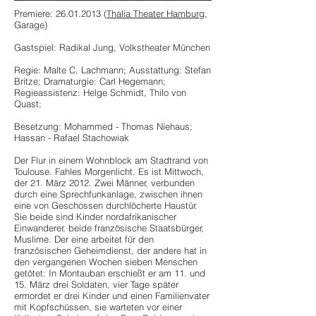
Premiere:
26.01.2013
(
Thalia Theater Hamburg
,
Garage)
Gastspiel: Radikal Jung, Volkstheater München
Regie: Malte C. Lachmann; Ausstattung: Stefan
Britze; Dramaturgie: Carl Hegemann;
Regieassistenz: Helge Schmidt, Thilo von
Quast;
Besetzung: Mohammed - Thomas Niehaus;
Hassan - Rafael Stachowiak
Der Flur in einem Wohnblock am Stadtrand von
Toulouse. Fahles Morgenlicht. Es ist Mittwoch,
der 21. März 2012. Zwei Männer, verbunden
durch eine Sprechfunkanlage, zwischen ihnen
eine von Geschossen durchlöcherte Haustür.
Sie beide sind Kinder nordafrikanischer
Einwanderer, beide französische Staatsbürger,
Muslime. Der eine arbeitet für den
französischen Geheimdienst, der andere hat in
den vergangenen Wochen sieben Menschen
getötet: In Montauban erschießt er am 11. und
15. März drei Soldaten, vier Tage später
ermordet er drei Kinder und einen Familienvater
mit Kopfschüssen, sie warteten vor einer