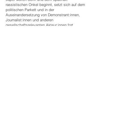
rassistischen Onkel beginnt, setzt sich auf dem
politischen Parkett und in der
Auseinandersetzung von Demonstrant:innen,
Journalist:innen und anderen
gesellschaftsrelevanten Akteur:innen fort.
Das alles klingt wahnsinnig didaktisch; aber
unter Zuhilfenahme der Mittel einer theatralen
Revue wie Musik, Spiel, Choreographie etc.
hoffen wir im Rahmen einer Stückentwicklung
dieses wichtige Thema unterhaltsam und
niedrigschwellig zu beleuchten.
SPIEL-
TERMINE