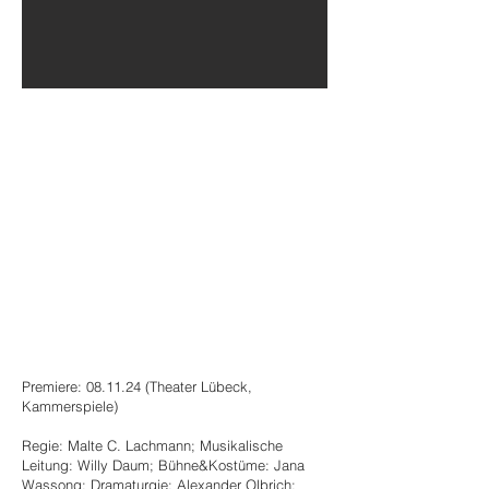
SPIEL-
TERMINE
Premiere: 08.11.24 (Theater Lübeck,
Kammerspiele)
Regie: Malte C. Lachmann; Musikalische
Leitung: Willy Daum; Bühne&Kostüme: Jana
Wassong; Dramaturgie: Alexander Olbrich;