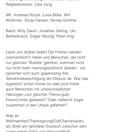
Regieassistenz: Lara Jung
Mit: Andreas Hutzel, Luisa Böse, Will
Workman, Sonja Cariaso, Nicolai Gonther
Band: Willy Daum, Jonathan Göring, Urs
Benterbusch, Edgar Herzog, Peter Imig
Lasst uns drüber reden! Die Fronten werden
(vermeintlich?) härter und Menschen, die nicht
zur gleichen "Bubble" gehören, kommen nicht
nur nicht mehr meinungspolitisch überein - sie
sprechen sich auch gegenseitig ihre
Teilnahmeberechtigung am Diskurs ab. War das
eigentlich schon immer so oder sind früher
auch Menschen mit unterschiedlichen
Haltungen zum gleichen Thema gute
Freund:innen gewesen? Oder vielleicht sogar
zusammen in den Urlaub gefahren?
Was an
Weihnachten/Thanksgiving/Eid/Chanukka/etc.
als Streit am familiären Esstisch zwischen dem
super woken Sohn und dem spaßhaft