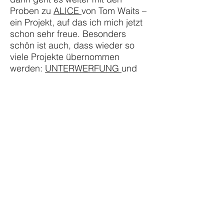
Proben zu
ALICE
von Tom Waits –
ein Projekt, auf das ich mich jetzt
schon sehr freue. Besonders
schön ist auch, dass wieder so
viele Projekte übernommen
werden:
UNTERWERFUNG
und
DIE TAGE, DIE ICH MIT GOTT
VERBRACHTE
am Düsseldorfer
Schauspielhaus ziehen um ins
frisch renovierte Haupthaus, die
DREIGROSCHENOPER
spielt
weiter in Lübeck (
SPAMALOT
pausiert) und was mit
FÜR IMMER
SCHÖN
am Theater Aachen
passieren wird, veröffentliche ich
selbstredend hier, sobald das
offiziell ist.
Update:
Großartige
Neuigkeiten! Wegen der großen
Nachfrage aus dem Publikum hat